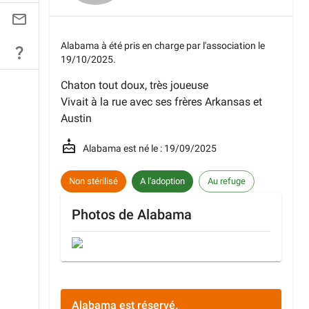
Alabama
à été pris en charge par l'association le
19/10/2025
.
Chaton tout doux, très joueuse
Vivait à la rue avec ses frères Arkansas et
Austin
Alabama
est né le :
19/09/2025
Non stérilisé
A l'adoption
Au refuge
Photos de
Alabama
Alabama
est
réservé
.