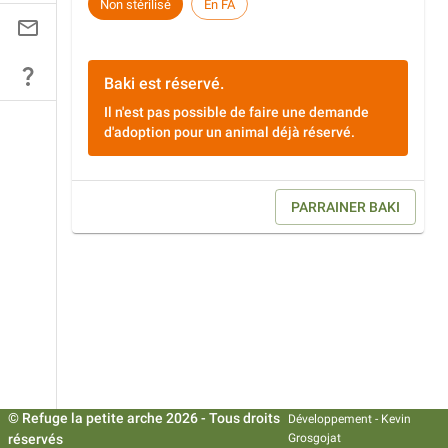
Non stérilisé
En FA
Baki
est
réservé
.
Il n'est pas possible de faire une demande
d'adoption pour un animal déjà réservé.
PARRAINER
BAKI
© Refuge la petite arche
2026
- Tous droits
Développement -
Kevin
réservés
Grosgojat