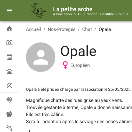
La petite arche
Association loi 1901 reconnue d'utilité publique.
Accueil
/
Nos-Proteges
/
Chat
/
Opale
Opale
Européen
Opale
à été pris en charge par l'association le
25/05/2025
.
Magnifique chatte des rues grise au yeux verts.
Trouvée gestante à terme, Opale a donné naissanc
Elle est très câline.
Sera à l'adoption après le sevrage des bébés aliment