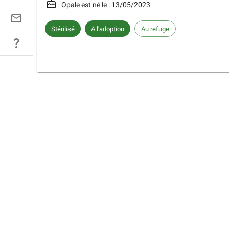
Opale
est né le :
13/05/2023
Stérilisé
A l'adoption
Au refuge