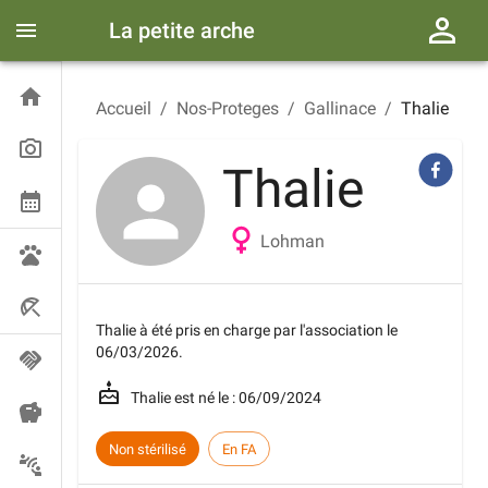
La petite arche
Accueil
/
Nos-Proteges
/
Gallinace
/
Thalie
Thalie
Lohman
Thalie
à été pris en charge par l'association le
06/03/2026
.
Thalie
est né le :
06/09/2024
Non stérilisé
En FA