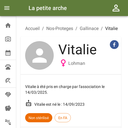
La petite arche
Accueil
/
Nos-Proteges
/
Gallinace
/
Vitalie
Vitalie
Lohman
Vitalie
à été pris en charge par l'association le
14/03/2025
.
Vitalie
est né le :
14/09/2023
Non stérilisé
En FA