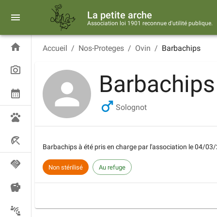
La petite arche
Association loi 1901 reconnue d'utilité publique.
Accueil
/
Nos-Proteges
/
Ovin
/
Barbachips
Barbachips
Solognot
Barbachips
à été pris en charge par l'association le
04/03/
Non stérilisé
Au refuge