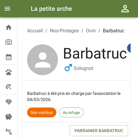
La petite arche
Accueil
/
Nos-Proteges
/
Ovin
/
Barbatruc
Barbatruc
Solognot
Barbatruc
à été pris en charge par l'association le
04/03/2026
.
Non stérilisé
Au refuge
PARRAINER
BARBATRUC